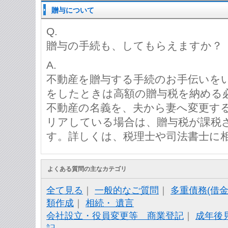
贈与について
Q.
贈与の手続も、してもらえますか？
A.
不動産を贈与する手続のお手伝いを
をしたときは高額の贈与税を納め
不動産の名義を、夫から妻へ変更す
リアしている場合は、贈与税が課税
す。詳しくは、税理士や司法書士に
よくある質問の主なカテゴリ
全て見る
｜
一般的なご質問
｜
多重債務(借金
類作成
｜
相続・ 遺言
会社設立・役員変更等 商業登記
｜
成年後