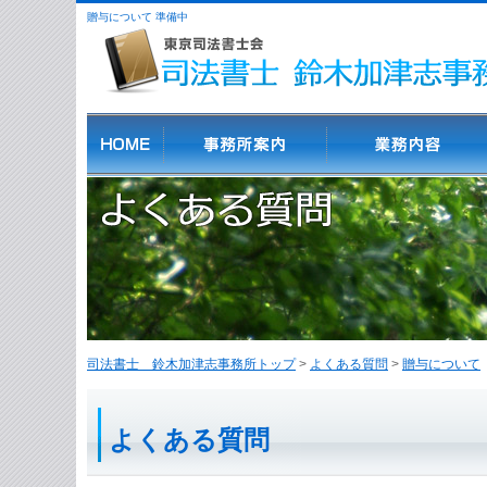
贈与について 準備中
司法書士 鈴木加津志事務所トップ
>
よくある質問
>
贈与について
よくある質問